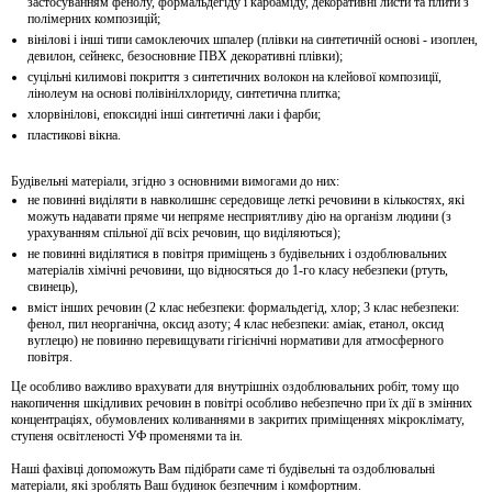
застосуванням фенолу, формальдегіду і карбаміду, декоративні листи та плити з
полімерних композицій;
вінілові і інші типи самоклеючих шпалер (плівки на синтетичній основі - изоплен,
девилон, сейнекс, безосновние ПВХ декоративні плівки);
суцільні килимові покриття з синтетичних волокон на клейової композиції,
лінолеум на основі полівінілхлориду, синтетична плитка;
хлорвінілові, епоксидні інші синтетичні лаки і фарби;
пластикові вікна.
Будівельні матеріали, згідно з основними вимогами до них:
не повинні виділяти в навколишнє середовище леткі речовини в кількостях, які
можуть надавати пряме чи непряме несприятливу дію на організм людини (з
урахуванням спільної дії всіх речовин, що виділяються);
не повинні виділятися в повітря приміщень з будівельних і оздоблювальних
матеріалів хімічні речовини, що відносяться до 1-го класу небезпеки (ртуть,
свинець),
вміст інших речовин (2 клас небезпеки: формальдегід, хлор; 3 клас небезпеки:
фенол, пил неорганічна, оксид азоту; 4 клас небезпеки: аміак, етанол, оксид
вуглецю) не повинно перевищувати гігієнічні нормативи для атмосферного
повітря.
Це особливо важливо врахувати для внутрішніх оздоблювальних робіт, тому що
накопичення шкідливих речовин в повітрі особливо небезпечно при їх дії в змінних
концентраціях, обумовлених коливаннями в закритих приміщеннях мікроклімату,
ступеня освітленості УФ променями та ін.
Наші фахівці допоможуть Вам підібрати саме ті будівельні та оздоблювальні
матеріали, які зроблять Ваш будинок безпечним і комфортним.