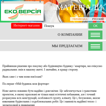
МАТЕРІАЛИ
УКРАЇНСЬКА
РУССКИЙ
Интернет-магазин
О КОМПАНИИ
МЫ ПРЕДЛАГАЕМ
МАТЕРІАЛИ
Прийнявши рішення про покупку або будівництво будинку / квартири, ми очікуємо
радикальних змін в нашому житті. І звичайно, в кращу сторону.
Яких саме і з чим вони пов'язані?
По-перше «Мій будинок-моя фортеця»
Нове житло повинно бути надійно і довговічне. Це забезпечується і грамотним
проектом, в якому враховані не тільки наші естетичні побажання, але і точний
розрахунок всіх конструкцій, особливості грунту, клімату. Це і, безумовно, якісне
виконання будівельних і оздоблювальних робіт. Це і наявність надійної тепло- і
звукоізоляції в приміщенні.