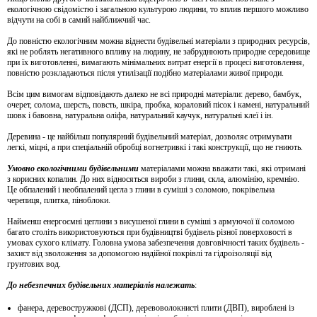
екологічною свідомістю і загальною культурою людини, то вплив першого можливо
відчути на собі в самий найближчий час.
До повністю екологічним можна віднести будівельні матеріали з природних ресурсів,
які не роблять негативного впливу на людину, не забруднюють природне середовище
при їх виготовленні, вимагають мінімальних витрат енергії в процесі виготовлення,
повністю розкладаються після утилізації подібно матеріалами живої природи.
Всім цим вимогам відповідають далеко не всі природні матеріали: дерево, бамбук,
очерет, солома, шерсть, повсть, шкіра, пробка, кораловий пісок і камені, натуральний
шовк і бавовна, натуральна оліфа, натуральний каучук, натуральні клеї і ін.
Деревина - це найбільш популярний будівельний матеріал, дозволяє отримувати
легкі, міцні, а при спеціальній обробці вогнетривкі і такі конструкції, що не гниють.
Умовно екологічними будівельними
матеріалами можна вважати такі, які отримані
з корисних копалин. До них відносяться вироби з глини, скла, алюмінію, кремнію.
Це обпалений і необпалений цегла з глини в суміші з соломою, покрівельна
черепиця, плитка, піноблоки.
Найменш енергоємні цеглини з висушеної глини в суміші з армуючої її соломою
багато століть використовуються при будівництві будівель різної поверховості в
умовах сухого клімату. Головна умова забезпечення довговічності таких будівель -
захист від зволоження за допомогою надійної покрівлі та гідроізоляції від
грунтових вод.
До небезпечних будівельних матеріалів належать
:
фанера, деревостружкові (ДСП), деревоволокнисті плити (ДВП), вироблені із