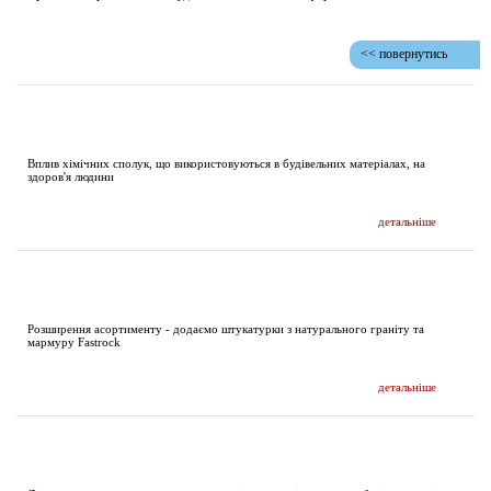
<< повернутись
ДОСЛІДЖЕННЯ І ПУБЛІКАЦІЇ
Вплив хімічних сполук, що використовуються в будівельних матеріалах, на
здоров'я людини
детальніше
НОВИНИ
Розширення асортименту - додаємо штукатурки з натурального граніту та
мармуру Fastrock
детальніше
ДОКУМЕНТАЦІЯ