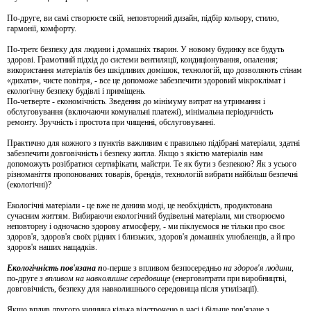
По-друге, ви самі створюєте свій, неповторний дизайн, підбір кольору, стилю,
гармонії, комфорту.
По-третє безпеку для людини і домашніх тварин. У новому будинку все будуть
здорові. Грамотний підхід до системи вентиляції, кондиціонування, опалення;
використання матеріалів без шкідливих домішок, технологій, що дозволяють стінам
«дихати», чисте повітря, - все це допоможе забезпечити здоровий мікроклімат і
екологічну безпеку будівлі і приміщень.
По-четверте - економічність. Зведення до мінімуму витрат на утримання і
обслуговування (включаючи комунальні платежі), мінімальна періодичність
ремонту. Зручність і простота при чищенні, обслуговуванні.
Практично для кожного з пунктів важливим є правильно підібрані матеріали, здатні
забезпечити довговічність і безпеку житла. Якщо з якістю матеріалів нам
допоможуть розібратися сертифікати, майстри. Те як бути з безпекою? Як з усього
різноманіття пропонованих товарів, брендів, технологій вибрати найбільш безпечні
(екологічні)?
Екологічні матеріали - це вже не данина моді, це необхідність, продиктована
сучасним життям. Вибираючи екологічний будівельні матеріали, ми створюємо
неповторну і одночасно здорову атмосферу, - ми піклуємося не тільки про своє
здоров'я, здоров'я своїх рідних і близьких, здоров'я домашніх улюбленців, а й про
здоров'я наших нащадків.
Екологічність пов'язана п
о-перше з впливом безпосередньо
на здоров'я людини
,
по-друге
з впливом на навколишнє середовище
(енерговитрати при виробництві,
довговічність, безпеку для навколишнього середовища після утилізації).
Якщо вплив другого чинника кілька відстрочено в часі і більше пов'язане з