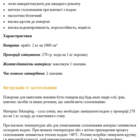
легко використовувати для швидкого ремонту
миттєве схоплювання при контакті з водою
екологічно безпечний
висока адгезія до поверхні
висока водонепроникність, морозостійкість, міцність
Характеристики
Витрата
: прибл. 2 кг на 1000 см³
Пропорції змішування
: 270 гр. води на 1 кг порошку
Життєздатність матеріалу
: максимум 1 хвилина
Час повного затвердіння
: 2 хвилини
Інструкція із застосування
Поверхня для нанесення повинна бути очищена від будь-яких видів олії, іржі,
миючих засобів та інших речовин, що запобігають схоплюванню.
Матеріал Teknoplug – суха суміш, яку необхідно замішувати водою у пропорції 270
мл на 1 кг складу до пластичного стану.
При високих температурах або для уповільнення схоплювання матеріал зачиняється
холодною водою. При низьких температурах або з метою прискорення процесу
схоплювання зачиняється теплою водою +40°С. Розчин потрібно змішувати вручну,
і в невеликій кількості, щоб використовувати протягом 1 хв. Надавши йому