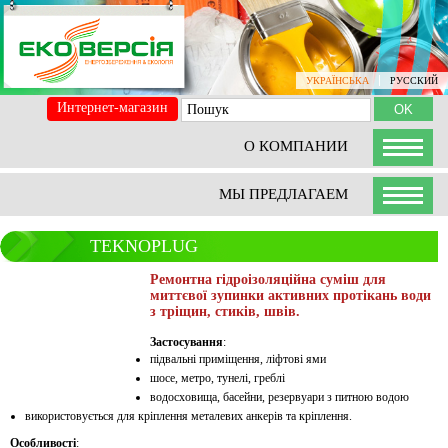
УКРАЇНСЬКА
РУССКИЙ
Интернет-магазин
О КОМПАНИИ
МЫ ПРЕДЛАГАЕМ
TEKNOPLUG
Ремонтна гідроізоляційна суміш для
миттєвої зупинки активних протікань води
з тріщин, стиків, швів.
Застосування
:
підвальні приміщення, ліфтові ями
шосе, метро, ​​тунелі, греблі
водосховища, басейни, резервуари з питною водою
використовується для кріплення металевих анкерів та кріплення.
Особливості
: