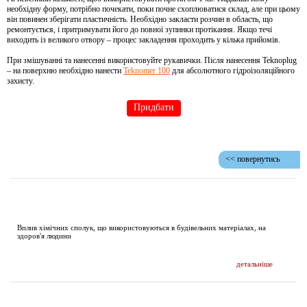
необхідну форму, потрібно почекати, поки почне схоплюватися склад, але при цьому
він повинен зберігати пластичність. Необхідно закласти розчин в область, що
ремонтується, і притримувати його до повної зупинки протікання. Якщо течі
виходить із великого отвору – процес закладення проходить у кілька прийомів.
При змішуванні та нанесенні використовуйте рукавички. Після нанесення Teknoplug
– на поверхню необхідно нанести
Teknomer 100
для абсолютного гідроізоляційного
захисту.
Придбати
<< повернутись
ДОСЛІДЖЕННЯ І ПУБЛІКАЦІЇ
Вплив хімічних сполук, що використовуються в будівельних матеріалах, на
здоров'я людини
детальніше
НОВИНИ