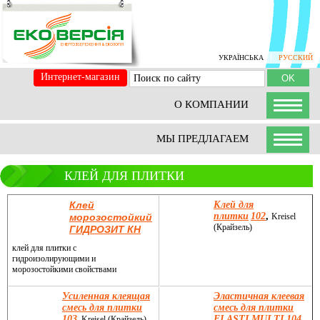
УКРАЇНСЬКА
РУССКИЙ
Интернет-магазин
О КОМПАНИИ
МЫ ПРЕДЛАГАЕМ
КЛЕЙ ДЛЯ ПЛИТКИ
Клей
Клей для
плитки
102
,
морозостойкий
Kreisel
(Крайзель)
ГИДРОЗИТ КН
клей для плитки с
гидроизолирующими и
морозостойкими свойствами
Усиленная клеящая
Эластичная клеевая
смесь для плитки
смесь для плитки
103
ELASTI MULTI 104
,
Kreisel (Крайзель)
,