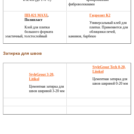
фиброволокнами
ПП-021 MAXI
,
Гидрозит К2
Полипласт
Универсальный клей для
Клей для плитки
плитки. Применяется для
большого формата
облицовки печей,
эластичный, толстослойный
каминов, барбекю
Затирка для швов
StyleGrout Tech 0-20,
Litokol
StyleGrout 3-20,
Litikol
Цементная затирка для
швов шириной 0-20 мм
Цементная затирка для
швов шириной 3-20 мм