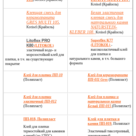
Kreisel (Крайзель)
Клеящая смесь для
Белая эластичная
керамогранита
клеевая смесь для
GRES MULTI 105
натурального камня
,
Kreisel (Крайзель)
NATURSTEIN-
KLEBER 108
,
Kreisel (Крайзель)
Litoflex PRO
Superflex K77
(LITOKOL)
-
K80
(LITOKOL)
высокоэластичный клей
эластичный водо- и
для плитки и
морозостойкий клей для
натурального камня, в т.ч. большого
плитки, в т.ч. на существующее
формата
покрытие
Клей для плитки ПП-10
Клей для керамогранита
(Полипласт)
ПП-011 Gres
(Полипласт)
Клей для плитки
Клей для плитки и
эластичный ПП-012
натурального камня
(Полипласт)
Белый ПП-015
(Полипласт)
ПП-018, Полипласт
Клей для плитки и
камня ПП-019
, Полипласт
Клей для плитки
термостойкий для каминов
Эластичный тиксотропный,
и печей (до 170°С)
армированный